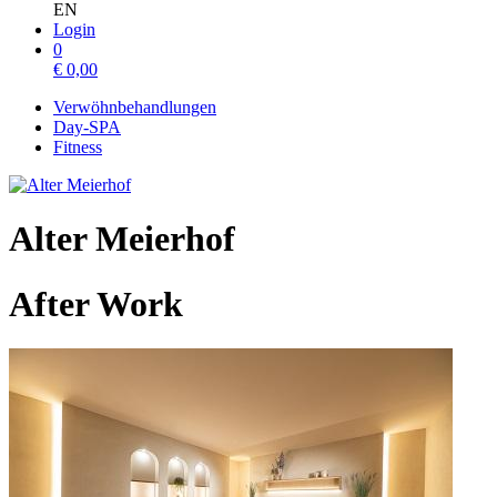
EN
Login
0
€
0,00
Verwöhnbehandlungen
Day-SPA
Fitness
Alter Meierhof
After Work