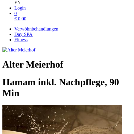
EN
Login
0
€
0,00
Verwöhnbehandlungen
Day-SPA
Fitness
Alter Meierhof
Hamam inkl. Nachpflege, 90
Min